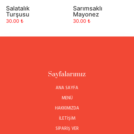
Salatalık
Sarımsaklı
Turşusu
Mayonez
30.00 ₺
30.00 ₺
Sayfalarımız
ANA SAYFA
MENÜ
HAKKIMIZDA
İLETIŞIM
SIPARIŞ VER